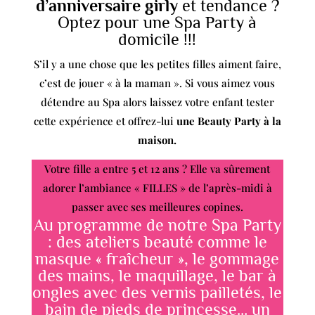
d’anniversaire girly
et tendance ?
Optez pour une Spa Party à
domicile !!!
S’il y a une chose que les petites filles aiment faire,
c’est de jouer « à la maman ». Si vous aimez vous
détendre au Spa alors laissez votre enfant tester
cette expérience et offrez-lui
une Beauty Party à la
maison.
Votre fille a entre 5 et 12 ans ? Elle va sûrement
adorer l’ambiance « FILLES » de l’après-midi à
passer avec ses meilleures copines.
Au programme de notre Spa Party
: des ateliers beauté comme le
masque « fraîcheur », le gommage
des mains, le maquillage, le bar à
ongles avec des vernis pailletés, le
bain de pieds de princesse… un