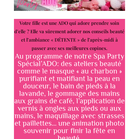
Votre fille est une ADO qui adore prendre soin
d’elle ? Elle va sûrement adorer nos conseils beauté
et l’ambiance « DÉTENTE » de l’après-midi à
passer avec ses meilleures copines.
Au programme de notre Spa Party
Spécial’ADO: des ateliers beauté
comme le masque « au charbon »
purifiant et matifiant la peau en
douceur, le bain de pieds à la
lavande, le gommage des mains
aux grains de café, l’application de
vernis à ongles aux pieds ou aux
mains, le maquillage avec strasses
et paillettes… une animation photo
souvenir pour finir la fête en
beauté.