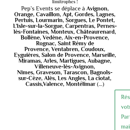
limitrophes !
Pep’s Events se déplace à
Avignon,
Orange, Cavaillon, Apt, Gordes, Lagnes,
Pertuis, Lourmarin, Sorgues, Le Pontet,
L’Isle-sur-la-Sorgue, Carpentras, Pernes-
lès-Fontaines, Monteux, Châteaurenard,
Bollène, Vedène, Aix-en-Provence,
Rognac, Saint Rémy de
Provence,
Ventabren, Coudoux,
Eyguières,
Salon de Provence, Marseille,
Miramas, Arles, Martigues, Aubagne,
Villeneuve-lès-Avignon,
Nîmes,
Graveson, Tarascon,
Bagnols-
sur-Cèze, Alès, Les Angles, La ciotat,
Cassis,Valence, Montélimar
(…)
Rés
vot
Par
mai