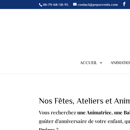
06-79-68-38-95
contact@pepsevents.com
ACCUEIL
ANIMATIO
Nos Fêtes, Ateliers et Ani
Vous recherchez
une Animatrice, une Ba
goûter d’anniversaire de votre enfant, q
Drôme
?